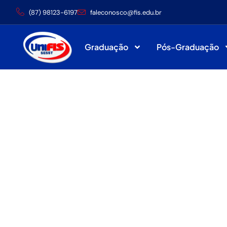
(‪87) 98123-6197
faleconosco@fis.edu.br
Graduação
Pós-Graduação